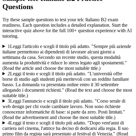
Questions
Try these sample questions to test your
telc Italiano B2
exam
readiness. Each question includes a detailed explanation. Start the
interactive quiz above for the full
100
+ question experience with AI
tutoring.
1
Leggi l'articolo e scegli il titolo più adatto. "Sempre più aziende
italiane permettono ai dipendenti di lavorare alcuni giorni a
settimana da casa. Secondo un recente studio, questa modalità
aumenta la produttività e riduce lo stress legato agli spostamenti."
(Read the article and choose the most suitable title.)
2
Leggi il testo e scegli il titolo più adatto. "L'università offre
borse di studio agli studenti più meritevoli con un reddito familiare
basso. La domanda va presentata online entro il 30 settembre
allegando i documenti richiesti." (Read the text and choose the most
suitable title.)
3
Leggi l'annuncio e scegli il titolo più adatto. "Corso serale di
web design per chi vuole cambiare lavoro. Non sono richieste
conoscenze informatiche di base: si parte da zero. Posti limitati."
(Read the advertisement and choose the most suitable title.)
4
Leggi il testo e scegli il titolo più adatto. "Dopo vent'anni di
carriera nel cinema, l'attrice ha deciso di dedicarsi alla regia. Il suo
primo film da regista sarà presentato al festival di Venezia." (Read