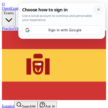
O
OpenExamPrep
Free Exam Prep — Any Test
Exams
Practice
Videos
Blog
Flashcards
Español
Search
⌘K
Ask AI