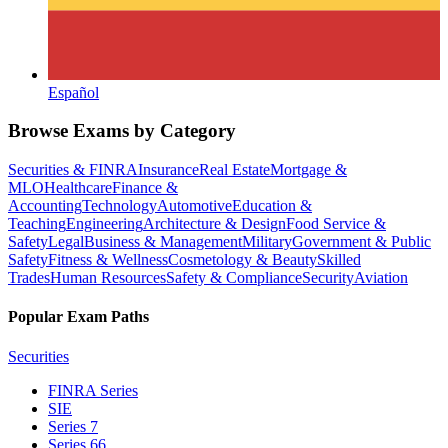
Español
Browse Exams by Category
Securities & FINRA
Insurance
Real Estate
Mortgage &
MLO
Healthcare
Finance &
Accounting
Technology
Automotive
Education &
Teaching
Engineering
Architecture & Design
Food Service &
Safety
Legal
Business & Management
Military
Government & Public
Safety
Fitness & Wellness
Cosmetology & Beauty
Skilled
Trades
Human Resources
Safety & Compliance
Security
Aviation
Popular Exam Paths
Securities
FINRA Series
SIE
Series 7
Series 66