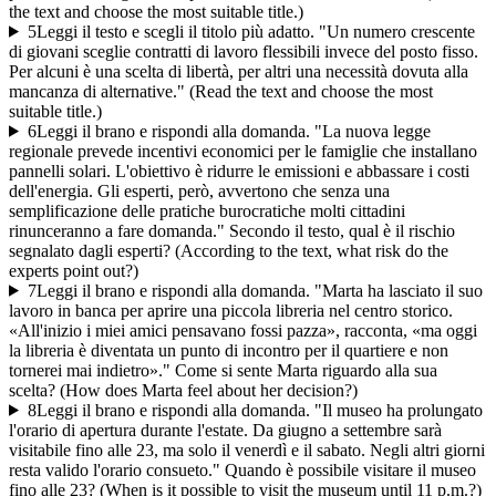
the text and choose the most suitable title.)
5
Leggi il testo e scegli il titolo più adatto. "Un numero crescente
di giovani sceglie contratti di lavoro flessibili invece del posto fisso.
Per alcuni è una scelta di libertà, per altri una necessità dovuta alla
mancanza di alternative." (Read the text and choose the most
suitable title.)
6
Leggi il brano e rispondi alla domanda. "La nuova legge
regionale prevede incentivi economici per le famiglie che installano
pannelli solari. L'obiettivo è ridurre le emissioni e abbassare i costi
dell'energia. Gli esperti, però, avvertono che senza una
semplificazione delle pratiche burocratiche molti cittadini
rinunceranno a fare domanda." Secondo il testo, qual è il rischio
segnalato dagli esperti? (According to the text, what risk do the
experts point out?)
7
Leggi il brano e rispondi alla domanda. "Marta ha lasciato il suo
lavoro in banca per aprire una piccola libreria nel centro storico.
«All'inizio i miei amici pensavano fossi pazza», racconta, «ma oggi
la libreria è diventata un punto di incontro per il quartiere e non
tornerei mai indietro»." Come si sente Marta riguardo alla sua
scelta? (How does Marta feel about her decision?)
8
Leggi il brano e rispondi alla domanda. "Il museo ha prolungato
l'orario di apertura durante l'estate. Da giugno a settembre sarà
visitabile fino alle 23, ma solo il venerdì e il sabato. Negli altri giorni
resta valido l'orario consueto." Quando è possibile visitare il museo
fino alle 23? (When is it possible to visit the museum until 11 p.m.?)