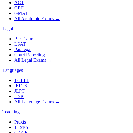
ACT
GRE
GMAT
All Academic Exams
→
Legal
Bar Exam
LSAT
Paralegal
Court Reporting
All Legal Exams
→
Languages
TOEFL
IELTS
JLPT
HSK
All Language Exams
→
Teaching
Praxis
TExES
GACE