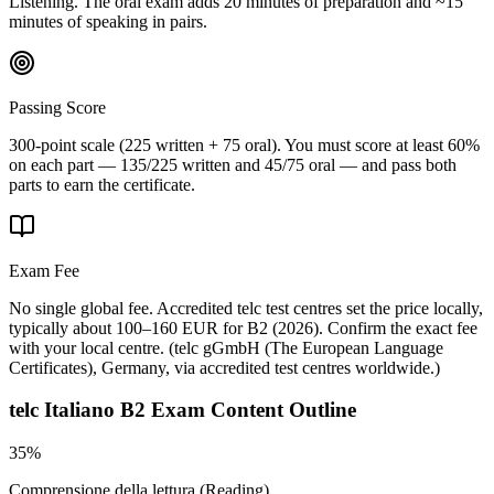
Listening. The oral exam adds 20 minutes of preparation and ~15
minutes of speaking in pairs.
Passing Score
300-point scale (225 written + 75 oral). You must score at least 60%
on each part — 135/225 written and 45/75 oral — and pass both
parts to earn the certificate.
Exam Fee
No single global fee. Accredited telc test centres set the price locally,
typically about 100–160 EUR for B2 (2026). Confirm the exact fee
with your local centre.
(
telc gGmbH (The European Language
Certificates), Germany, via accredited test centres worldwide.
)
telc Italiano B2
Exam Content Outline
35%
Comprensione della lettura (Reading)