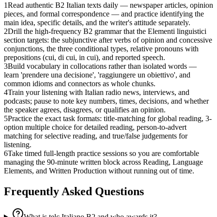
1
Read authentic B2 Italian texts daily — newspaper articles, opinion
pieces, and formal correspondence — and practice identifying the
main idea, specific details, and the writer's attitude separately.
2
Drill the high-frequency B2 grammar that the Elementi linguistici
section targets: the subjunctive after verbs of opinion and concessive
conjunctions, the three conditional types, relative pronouns with
prepositions (cui, di cui, in cui), and reported speech.
3
Build vocabulary in collocations rather than isolated words —
learn 'prendere una decisione', 'raggiungere un obiettivo', and
common idioms and connectors as whole chunks.
4
Train your listening with Italian radio news, interviews, and
podcasts; pause to note key numbers, times, decisions, and whether
the speaker agrees, disagrees, or qualifies an opinion.
5
Practice the exact task formats: title-matching for global reading, 3-
option multiple choice for detailed reading, person-to-advert
matching for selective reading, and true/false judgements for
listening.
6
Take timed full-length practice sessions so you are comfortable
managing the 90-minute written block across Reading, Language
Elements, and Written Production without running out of time.
Frequently Asked Questions
What is telc Italiano B2 and who awards it?