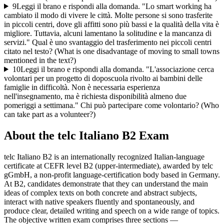
9
Leggi il brano e rispondi alla domanda. "Lo smart working ha
cambiato il modo di vivere le città. Molte persone si sono trasferite
in piccoli centri, dove gli affitti sono più bassi e la qualità della vita è
migliore. Tuttavia, alcuni lamentano la solitudine e la mancanza di
servizi." Qual è uno svantaggio del trasferimento nei piccoli centri
citato nel testo? (What is one disadvantage of moving to small towns
mentioned in the text?)
10
Leggi il brano e rispondi alla domanda. "L'associazione cerca
volontari per un progetto di doposcuola rivolto ai bambini delle
famiglie in difficoltà. Non è necessaria esperienza
nell'insegnamento, ma è richiesta disponibilità almeno due
pomeriggi a settimana." Chi può partecipare come volontario? (Who
can take part as a volunteer?)
About the
telc Italiano B2
Exam
telc Italiano B2 is an internationally recognized Italian-language
certificate at CEFR level B2 (upper-intermediate), awarded by telc
gGmbH, a non-profit language-certification body based in Germany.
At B2, candidates demonstrate that they can understand the main
ideas of complex texts on both concrete and abstract subjects,
interact with native speakers fluently and spontaneously, and
produce clear, detailed writing and speech on a wide range of topics.
The objective written exam comprises three sections —