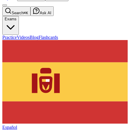
Search
⌘K
Ask AI
Exams
Practice
Videos
Blog
Flashcards
Español