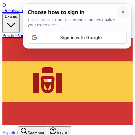
O
OpenExamPrep
Free Exam Prep — Any Test
Exams
Practice
Videos
Blog
Flashcards
Español
Search
⌘K
Ask AI