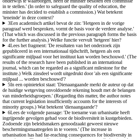
onderwijs te waarborgen, heeft de minister besloten een commissie
in te stellen.' (In order to safeguard the quality of education, the
minister has decided to establish a commission.) Wat betekent
'teneinde' in deze context?
3
Een academisch artikel bevat de zin: 'Hetgeen in de vorige
paragraaf werd besproken, vormt de basis voor de verdere analyse.'
(That which was discussed in the previous paragraph forms the basis
for the further analysis.) Welke functie vervult 'hetgeen' hier?
4
Lees het fragment: 'De resultaten van het onderzoek zijn
gepubliceerd in een internationaal tijdschrift, hetgeen als een
significante mijlpaal voor het instituut kan worden beschouwd.' (The
results of the research have been published in an international
journal, which can be regarded as a significant milestone for the
institute.) Welk zinsdeel wordt uitgedrukt door 'als een significante
mijlpaal ... worden beschouwd'?
5
In een opinietekst staat: 'Dienaangaande merkt de auteur op dat
de huidige wetgeving onvoldoende rekening houdt met de belangen
van minderheidsgroepen.' (Regarding this matter, the author notes
that current legislation insufficiently accounts for the interests of
minority groups.) Wat betekent 'dienaangaande'?
6
Lees de volgende passage: 'De toename van urbanisatie heeft
ingrijpende gevolgen gehad voor de biodiversiteit in kustgebieden.
Zodoende zijn beleidsmakers genoodzaakt geweest nieuwe
beschermingsmaatregelen in te voeren.' (The increase in
urbanisation has had far-reaching consequences for biodiversity in