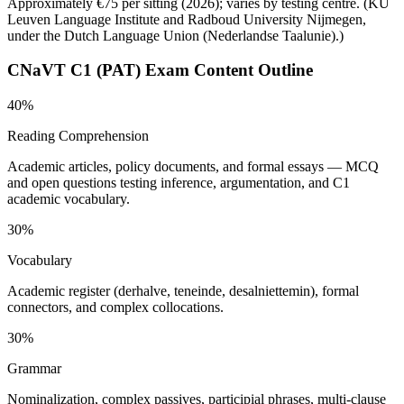
Approximately €75 per sitting (2026); varies by testing centre.
(
KU
Leuven Language Institute and Radboud University Nijmegen,
under the Dutch Language Union (Nederlandse Taalunie).
)
CNaVT C1 (PAT)
Exam Content Outline
40%
Reading Comprehension
Academic articles, policy documents, and formal essays — MCQ
and open questions testing inference, argumentation, and C1
academic vocabulary.
30%
Vocabulary
Academic register (derhalve, teneinde, desalniettemin), formal
connectors, and complex collocations.
30%
Grammar
Nominalization, complex passives, participial phrases, multi-clause