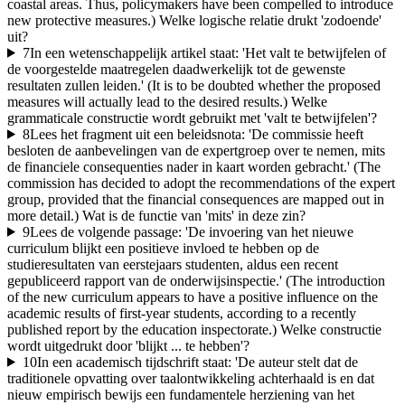
coastal areas. Thus, policymakers have been compelled to introduce
new protective measures.) Welke logische relatie drukt 'zodoende'
uit?
7
In een wetenschappelijk artikel staat: 'Het valt te betwijfelen of
de voorgestelde maatregelen daadwerkelijk tot de gewenste
resultaten zullen leiden.' (It is to be doubted whether the proposed
measures will actually lead to the desired results.) Welke
grammaticale constructie wordt gebruikt met 'valt te betwijfelen'?
8
Lees het fragment uit een beleidsnota: 'De commissie heeft
besloten de aanbevelingen van de expertgroep over te nemen, mits
de financiele consequenties nader in kaart worden gebracht.' (The
commission has decided to adopt the recommendations of the expert
group, provided that the financial consequences are mapped out in
more detail.) Wat is de functie van 'mits' in deze zin?
9
Lees de volgende passage: 'De invoering van het nieuwe
curriculum blijkt een positieve invloed te hebben op de
studieresultaten van eerstejaars studenten, aldus een recent
gepubliceerd rapport van de onderwijsinspectie.' (The introduction
of the new curriculum appears to have a positive influence on the
academic results of first-year students, according to a recently
published report by the education inspectorate.) Welke constructie
wordt uitgedrukt door 'blijkt ... te hebben'?
10
In een academisch tijdschrift staat: 'De auteur stelt dat de
traditionele opvatting over taalontwikkeling achterhaald is en dat
nieuw empirisch bewijs een fundamentele herziening van het