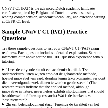
CNaVT C1 (PAT) is the advanced Dutch academic language
certificate required by Belgian and Dutch universities, testing
reading comprehension, academic vocabulary, and extended writing
at CEFR C1 level.
Sample
CNaVT C1 (PAT)
Practice
Questions
Try these sample questions to test your
CNaVT C1 (PAT)
exam
readiness. Each question includes a detailed explanation. Start the
interactive quiz above for the full
100
+ question experience with AI
tutoring.
1
Lees de volgende zin uit een academisch artikel: 'De
onderzoeksresultaten wijzen erop dat de gehanteerde methode,
hoewel innovatief van aard, desalniettemin tekortkomingen vertoont
die in vervolgonderzoek dienen te worden geadresseerd.' (The
research results indicate that the applied method, although
innovative in nature, nevertheless exhibits shortcomings that should
be addressed in follow-up research.) Wat is de betekenis van
'desalniettemin'?
2
In een beleidsdocument staat: 'Teneinde de kwaliteit van het