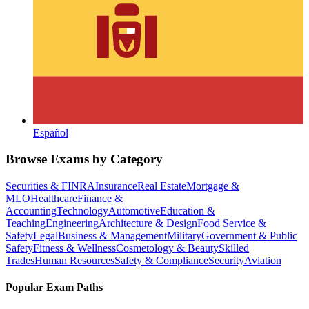
Español
Browse Exams by Category
Securities & FINRA
Insurance
Real Estate
Mortgage &
MLO
Healthcare
Finance &
Accounting
Technology
Automotive
Education &
Teaching
Engineering
Architecture & Design
Food Service &
Safety
Legal
Business & Management
Military
Government & Public
Safety
Fitness & Wellness
Cosmetology & Beauty
Skilled
Trades
Human Resources
Safety & Compliance
Security
Aviation
Popular Exam Paths