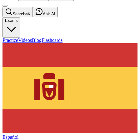
Search
⌘K
Ask AI
Exams
Practice
Videos
Blog
Flashcards
Español