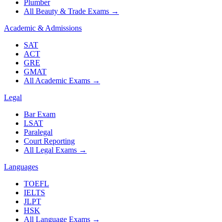
Plumber
All Beauty & Trade Exams
→
Academic & Admissions
SAT
ACT
GRE
GMAT
All Academic Exams
→
Legal
Bar Exam
LSAT
Paralegal
Court Reporting
All Legal Exams
→
Languages
TOEFL
IELTS
JLPT
HSK
All Language Exams
→