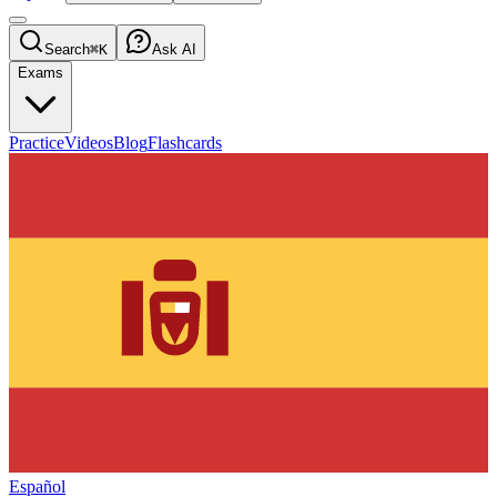
Search
⌘K
Ask AI
Exams
Practice
Videos
Blog
Flashcards
Español