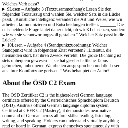
Welches Verb passt?
9
Lesen – Aufgabe 3 (Textzusammenhang): Lesen Sie den
folgenden Textauszug und wählen Sie, welcher Satz in die Lücke
passt. „Künstliche Intelligenz verändert die Art und Weise, wie wir
arbeiten, kommunizieren und Entscheidungen treffen. _______ Die
entscheidende Frage lautet daher nicht, ob wir KI einsetzen, sondern
wie wir sie verantwortungsvoll gestalten.“ Welcher Satz passt in die
Lücke?
10
Lesen – Aufgabe 4 (Standpunktzuordnung): Welcher
Standpunkt wird in folgendem Zitat vertreten? „Literatur, die
niemanden stört, hat ihren Zweck verfehlt. Die große Dichtung ist
stets unbequem gewesen — sie hat gesellschaftliche Tabus
gebrochen, unbequeme Wahrheiten ausgesprochen und die Leser
aus ihrer Komfortzone gerissen.“ Was behauptet der Autor?
About the
ÖSD C2
Exam
The ÖSD Zertifikat C2 is the highest-level German language
certificate offered by the Österreichisches Sprachdiplom Deutsch
(ÖSD), Austria's official German language diploma system.
Certified at CEFR C2 (Mastery), it demonstrates near-native
command of German across all four skills: reading, listening,
writing, and speaking. Holders can understand virtually anything
read or heard in German, express themselves spontaneously with