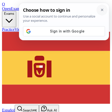
O
OpenExamPrep
Free Exam Prep — Any Test
Exams
Practice
Videos
Blog
Flashcards
Español
Search
⌘K
Ask AI