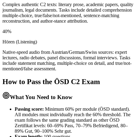
Complex authentic C2 texts: literary prose, academic papers, quality
journalism, legal documents. Tasks include detailed comprehension
multiple-choice, true/false/not-mentioned, sentence-matching
reconstruction, and author-stance attribution.
40%
Hören (Listening)
Native-speed audio from Austrian/German/Swiss sources: expert
lectures, radio debates, panel discussions, formal interviews. Tasks
include statement matching, multiple-choice on detail, and true/not-
mentioned/false assessment.
How to Pass the
ÖSD C2
Exam
What You Need to Know
Passing score:
Minimum 60% per module (ÖSD standard).
All modules must individually reach the 60% threshold. The
exam follows the same grading standard as other ÖSD
Zertifikat levels: 60–69% Pass, 70–79% Befriedigend, 80–
89% Gut, 90–100% Sehr gut.
Exam length
:
100 questions