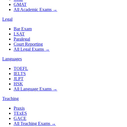
GMAT
All Academic Exams
→
Legal
Bar Exam
LSAT
Paralegal
Court Reporting
All Legal Exams
→
Languages
TOEFL
IELTS
JLPT
HSK
All Language Exams
→
Teaching
Praxis
TExES
GACE
All Teaching Exams
→