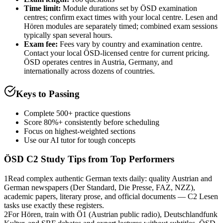
Time limit:
Module durations set by ÖSD examination
centres; confirm exact times with your local centre. Lesen and
Hören modules are separately timed; combined exam sessions
typically span several hours.
Exam fee:
Fees vary by country and examination centre.
Contact your local ÖSD-licensed centre for current pricing.
ÖSD operates centres in Austria, Germany, and
internationally across dozens of countries.
Keys to Passing
Complete 500+ practice questions
Score 80%+ consistently before scheduling
Focus on highest-weighted sections
Use our AI tutor for tough concepts
ÖSD C2
Study Tips from Top Performers
1
Read complex authentic German texts daily: quality Austrian and
German newspapers (Der Standard, Die Presse, FAZ, NZZ),
academic papers, literary prose, and official documents — C2 Lesen
tasks use exactly these registers.
2
For Hören, train with Ö1 (Austrian public radio), Deutschlandfunk