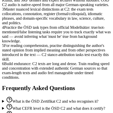
Kultur, and SRF debates and expert lectures without subtitles. ÖSD
C2 audio is native-speed from all major German-speaking varieties.
3
Master nuanced lexical distinctions at C2: the exam tests
collocations, connotation, register (formal/colloquial), idiomatic
phrases, and domain-specific vocabulary in law, science, culture,
and politics.
4
Practice the ÖSD task types from official Modellsätze: true/not-
mentioned/false listening tasks require you to track exactly what was
said — avoid inferring what 'must be' true from background
knowledge.
5
For reading comprehension, practise distinguishing the author's
stated opinion from implied meaning and from other perspectives
introduced in the text — C2 stance-attribution tasks test exactly this
skill.
6
Build endurance: C2 texts are long and dense. Train reading speed
and concentration with extended authentic German sources so that
exam-length texts and audio feel manageable under timed
conditions.
Frequently Asked Questions
What is the ÖSD Zertifikat C2 and who recognises it?
What CEFR level is the ÖSD C2 and what does it certify?