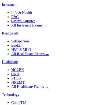
Insurance
Life & Health
P&C
Claims Adjuster
All Insurance Exams
→
Real Estate
Salesperson
Broker
NMLS MLO
All Real Estate Exams
→
Healthcare
NCLEX
CNA
PTCB
NREMT
All Healthcare Exams
→
Technology
CompTIA