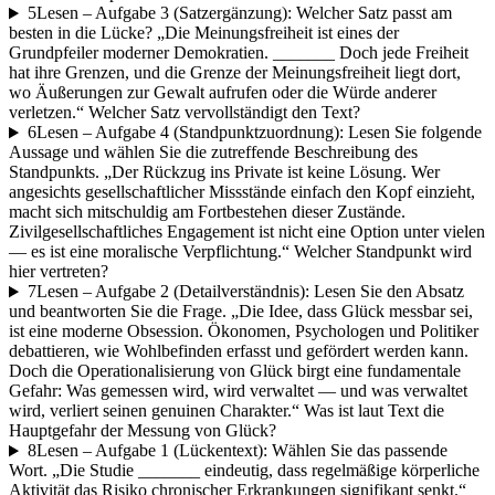
5
Lesen – Aufgabe 3 (Satzergänzung): Welcher Satz passt am
besten in die Lücke? „Die Meinungsfreiheit ist eines der
Grundpfeiler moderner Demokratien. _______ Doch jede Freiheit
hat ihre Grenzen, und die Grenze der Meinungsfreiheit liegt dort,
wo Äußerungen zur Gewalt aufrufen oder die Würde anderer
verletzen.“ Welcher Satz vervollständigt den Text?
6
Lesen – Aufgabe 4 (Standpunktzuordnung): Lesen Sie folgende
Aussage und wählen Sie die zutreffende Beschreibung des
Standpunkts. „Der Rückzug ins Private ist keine Lösung. Wer
angesichts gesellschaftlicher Missstände einfach den Kopf einzieht,
macht sich mitschuldig am Fortbestehen dieser Zustände.
Zivilgesellschaftliches Engagement ist nicht eine Option unter vielen
— es ist eine moralische Verpflichtung.“ Welcher Standpunkt wird
hier vertreten?
7
Lesen – Aufgabe 2 (Detailverständnis): Lesen Sie den Absatz
und beantworten Sie die Frage. „Die Idee, dass Glück messbar sei,
ist eine moderne Obsession. Ökonomen, Psychologen und Politiker
debattieren, wie Wohlbefinden erfasst und gefördert werden kann.
Doch die Operationalisierung von Glück birgt eine fundamentale
Gefahr: Was gemessen wird, wird verwaltet — und was verwaltet
wird, verliert seinen genuinen Charakter.“ Was ist laut Text die
Hauptgefahr der Messung von Glück?
8
Lesen – Aufgabe 1 (Lückentext): Wählen Sie das passende
Wort. „Die Studie _______ eindeutig, dass regelmäßige körperliche
Aktivität das Risiko chronischer Erkrankungen signifikant senkt.“