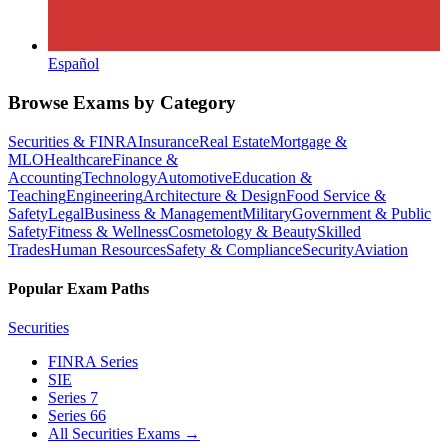
Español
Browse Exams by Category
Securities & FINRA
Insurance
Real Estate
Mortgage &
MLO
Healthcare
Finance &
Accounting
Technology
Automotive
Education &
Teaching
Engineering
Architecture & Design
Food Service &
Safety
Legal
Business & Management
Military
Government & Public
Safety
Fitness & Wellness
Cosmetology & Beauty
Skilled
Trades
Human Resources
Safety & Compliance
Security
Aviation
Popular Exam Paths
Securities
FINRA Series
SIE
Series 7
Series 66
All Securities Exams
→