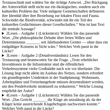
Textausschnitt und wählen Sie die richtige Antwort. „Der Rückgang
der Artenvielfalt stellt nicht nur ein ökologisches, sondern auch ein
kulturelles Problem dar. Viele indigene Gemeinschaften definieren
ihre Identität über ihre Beziehung zur lokalen Flora und Fauna.
Schwindet die Biodiversität, schwindet mit ihr ein Teil des
kulturellen Gedächtnisses dieser Gesellschaften.“ Was ist laut Text
die zentrale Aussage?
2
Lesen – Aufgabe 1 (Lückentext): Wählen Sie das passende
Wort. „Die philosophische Debatte über freien Willen und
Determinismus _______ seit Jahrhunderten Geister — ohne dass ein
endgültiger Konsens in Sicht wäre.“ Welches Verb passt in die
Lücke?
3
Lesen – Aufgabe 2 (Detailverständnis): Lesen Sie den
Textauszug und beantworten Sie die Frage. „Trotz erheblicher
Investitionen in die Infrastruktur sind die öffentlichen
Verkehrssysteme vieler Großstädte nach wie vor überlastet. Die
Lösung liegt nicht allein im Ausbau des Netzes, sondern erfordert
ein grundlegendes Umdenken in der Stadtplanung: Wohnraum,
Arbeitsplätze und Freizeitangebote müssen dezentralisiert werden,
um den Pendelverkehr strukturell zu reduzieren.“ Welche Lösung
empfiehlt der Autor?
4
Lesen – Aufgabe 1 (Lückentext): Wählen Sie das passende
Wort. „Das Gericht _______ die Klage als unzulässig ab, da der
Kläger keine ausreichende Klagebefugnis nachweisen konnte.“
Welches Verb passt in die Lücke?